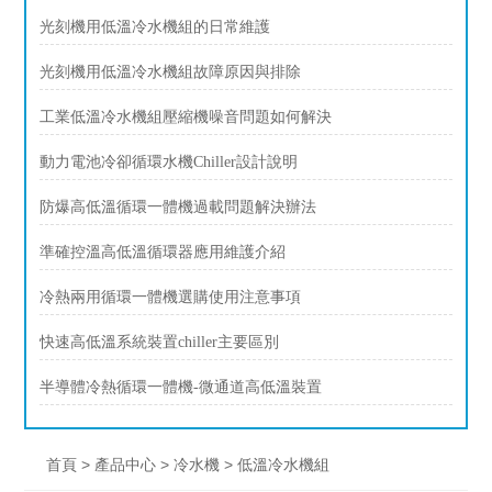
光刻機用低溫冷水機組的日常維護
光刻機用低溫冷水機組故障原因與排除
工業低溫冷水機組壓縮機噪音問題如何解決
動力電池冷卻循環水機Chiller設計說明
防爆高低溫循環一體機過載問題解決辦法
準確控溫高低溫循環器應用維護介紹
冷熱兩用循環一體機選購使用注意事項
快速高低溫系統裝置chiller主要區別
半導體冷熱循環一體機-微通道高低溫裝置
>
>
>
首頁
產品中心
冷水機
低溫冷水機組